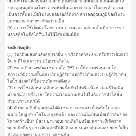
(4) แกนโพรงควรมีความลาดเอียงที่เหมาะสมเมื่อแกนหลุดออกได้
ยาก อุณหภูมิของโพรงควรเพิ่มขึ้นและระยะเวลาในการทำความ
เย็นควรสั้นลงเมื่อโพรงปล่อยออกได้ยาก ควรลดอุณหภูมิของโพรง
และขยายเวลาการทำความเย็น
(5) ลดการใช้เม็ดมีดโลหะ เช่น ความจุความร้อนเย็นที่เปราะของ
พลาสติกโพลีสไตรีน ไม่ให้ใส่แม่พิมพ์ฉีด
ระดับวัตถุดิบ
(1) วัตถุดิบผสมกับสิ่งสกปรกอื่น ๆ หรือตัวทำละลายหรือสารเติมแต่ง
อื่น ๆ ที่ไม่เหมาะสมหรือมากเกินไป
(2) พลาสติกบางชนิด เช่น เกล็ด PET ถูกให้ความร้อนภายใต้
สภาวะที่มีความชื้นและเกิดปฏิกิริยาแตกร้าวด้วยตัวเร่งปฏิกิริยากับ
ไอน้ำ ส่งผลให้ชิ้นงานมีความตึงสูง
(3) การรีไซเคิลพลาสติกหลายครั้งเกินไปหรือเนื้อหาวัสดุรีไซเคิล
มากเกินไป หรือเวลาให้ความร้อนนานเกินไปในถัง อาจทำให้ชิ้น
ส่วนเปราะแตกได้
(4) ตัวพลาสติกมีคุณภาพไม่ดี เช่น การกระจายน้ำหนักโมเลกุล
ขนาดใหญ่ สายโซ่โมเลกุลที่แข็ง และความไม่เป็นเนื้อเดียวกันของ
โครงสร้างอื่นๆ มีส่วนประกอบมากเกินไปหรือมลภาวะที่เกิดจาก
พลาสติกอื่นๆ สารเติมแต่งที่ไม่ดี สิ่งสกปรกจากฝุ่นละออง ฯลฯ ก็เป็น
สาเหตุของความเปราะบางเช่นกัน