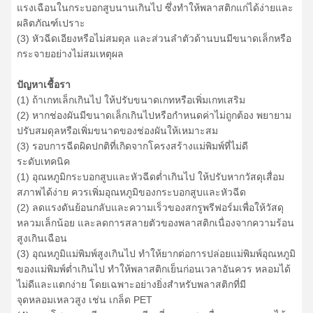
แรงเฉือนในกระบอกสูบนานเกินไป ซึ่งทำให้พลาสติกแก่ได้ง่ายและ
ผลิตภัณฑ์เปราะ
(3) หัวฉีดเอียงหรือไม่สมดุล และส่วนลำตัวด้านบนมีขนาดเล็กหรือ
กระจายอย่างไม่สมเหตุผล
ปัญหาเชื้อรา
(1) ถ้าเกทเล็กเกินไป ให้ปรับขนาดเกทหรือเพิ่มเกทเสริม
(2) หากช่องผันมีขนาดเล็กเกินไปหรือกำหนดค่าไม่ถูกต้อง พยายาม
ปรับสมดุลหรือเพิ่มขนาดของช่องผันให้เหมาะสม
(3) รอบการฉีดผิดปกติที่เกิดจากโครงสร้างแม่พิมพ์ที่ไม่ดี
ระดับเทคนิค
(1) อุณหภูมิกระบอกสูบและหัวฉีดต่ำเกินไป ให้ปรับหากวัสดุเสื่อม
สภาพได้ง่าย ควรเพิ่มอุณหภูมิของกระบอกสูบและหัวฉีด
(2) ลดแรงดันย้อนกลับและความเร็วของสกรูพรีฟอร์มเพื่อให้วัสดุ
หลวมเล็กน้อย และลดการสลายตัวของพลาสติกเนื่องจากความร้อน
สูงเกินเฉือน
(3) อุณหภูมิแม่พิมพ์สูงเกินไป ทำให้ยากต่อการปล่อยแม่พิมพ์อุณหภูมิ
ของแม่พิมพ์ต่ำเกินไป ทำให้พลาสติกเย็นก่อนเวลาอันควร หลอมได้
ไม่ดีและแตกง่าย โดยเฉพาะอย่างยิ่งสำหรับพลาสติกที่มี
จุดหลอมเหลวสูง เช่น เกล็ด PET