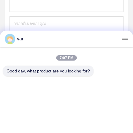
ryan
ส่ง
7:07 PM
Good day, what product are you looking for?
YAOAN PLASTIC MACHINERY CO.,LTD
ryan@an-fu.net
86-138-25752088