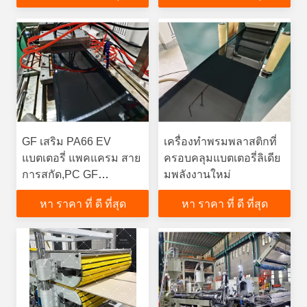
แพ็ค
GF เสริม PA66 EV
เครื่องทําพรมพลาสติกที่
แบตเตอรี่ แพคแครม สาย
ครอบคลุมแบตเตอรี่ลิเดีย
การสกัด,PC GF
มพลังงานใหม่
แบตเตอรี่เก็บพลังงาน
หา ราคา ที่ ดี ที่สุด
หา ราคา ที่ ดี ที่สุด
โมดูล Edge Profile
Extruder