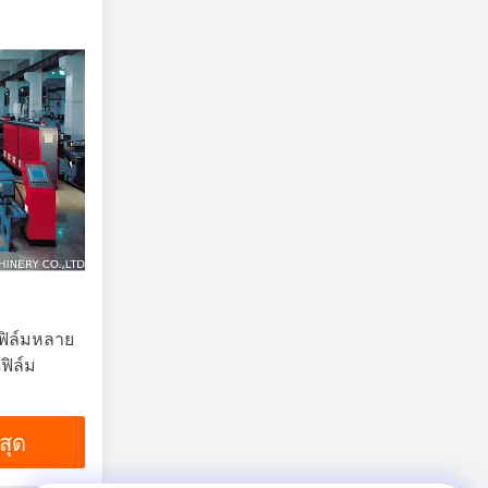
ฟิล์มหลาย
ดฟิล์ม
่สุด