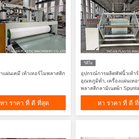
วิดีโอ
ทําแผ่นเคมี เท้าเทอร์โมพลาสติก
อุปกรณ์การผลิตพัฟนิ้วเท้า
อุณหภูมิต่ำ, เครื่องแผ่นเทอ
พลาสติกลามิเนตผ้า Spunl
หา ราคา ที่ ดี ที่สุด
หา ราคา ที่ ดี ที