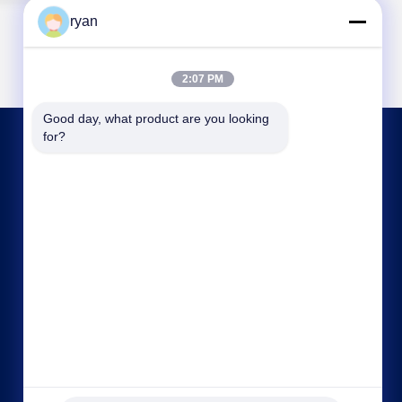
ryan
2:07 PM
Good day, what product are you looking 
for?
ติดต่อเรา
ryan@an-fu.net
86-138-25752088
10 #, โซน 1, สวนอุตสาหกรรม Fumin, เมือง
Dalang, เมืองตงกวน, มณฑลกวางตุ้ง, ประเทศจีน