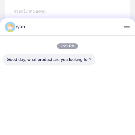
ryan
ส่ง
2:21 PM
Good day, what product are you looking for?
YAOAN PLASTIC MACHINERY CO.,LTD
ryan@an-fu.net
86-138-25752088
10 #, โซน 1, สวนอุตสาหกรรม Fumin, เมือง Dalang, เมืองตง
กวน, มณฑลกวางตุ้ง, ประเทศจีน