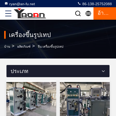
ryan@an-fu.net
86-138-25752088
อ้างอิง
เครื่องขึ้นรูปเทป
>
>
บ้าน
ผลิตภัณฑ์
จีน เครื่องขึ้นรูปเทป
ประเภท