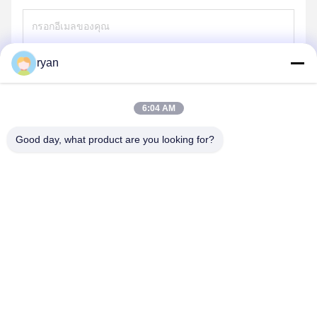
ryan
ส่ง
6:04 AM
Good day, what product are you looking for?
YAOAN PLASTIC MACHINERY CO.,LTD
ryan@an-fu.net
86-138-25752088
10 #, โซน 1, สวนอุตสาหกรรม Fumin, เมือง Dalang, เมืองตง
กวน, มณฑลกวางตุ้ง, ประเทศจีน